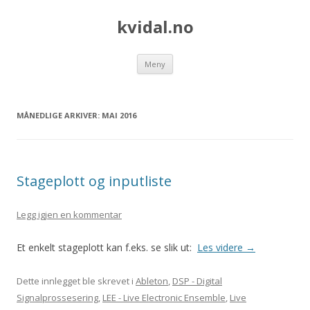
kvidal.no
Hopp
Meny
til
innhold
MÅNEDLIGE ARKIVER:
MAI 2016
Stageplott og inputliste
Legg igjen en kommentar
Et enkelt stageplott kan f.eks. se slik ut:
Les videre
→
Dette innlegget ble skrevet i
Ableton
,
DSP - Digital
Signalprossesering
,
LEE - Live Electronic Ensemble
,
Live