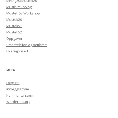
MPDig20/Mustek20
Musikkteknologi
Mustek 53 Workshop
Mustek20
Mustek51
Mustek52
Oppgaver
Smarttelefon og nettbrett
Ukategorisert
META
Logg inn
Innleggsstrøm
Kommentarstrøm
WordPress.org