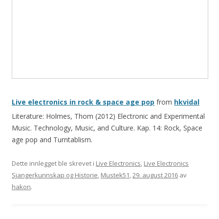
Live electronics in rock & space age pop
from
hkvidal
Literature: Holmes, Thom (2012) Electronic and Experimental
Music. Technology, Music, and Culture. Kap. 14: Rock, Space
age pop and Turntablism.
Dette innlegget ble skrevet i
Live Electronics
,
Live Electronics
Sjangerkunnskap og Historie
,
Mustek51
,
29. august 2016
av
hakon
.